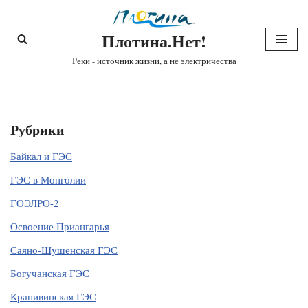
Плотина.Нет!
Перейти
к
Реки - источник жизни, а не электричества
содержимому
Рубрики
Байкал и ГЭС
ГЭС в Монголии
ГОЭЛРО-2
Освоение Приангарья
Саяно-Шушенская ГЭС
Богучанская ГЭС
Крапивинская ГЭС