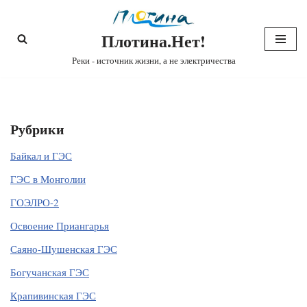
Плотина.Нет!
Перейти
к
Реки - источник жизни, а не электричества
содержимому
Рубрики
Байкал и ГЭС
ГЭС в Монголии
ГОЭЛРО-2
Освоение Приангарья
Саяно-Шушенская ГЭС
Богучанская ГЭС
Крапивинская ГЭС