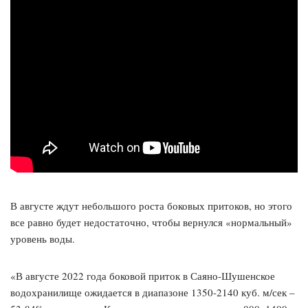
В августе ждут небольшого роста боковых притоков, но этого
все равно будет недостаточно, чтобы вернулся «нормальный»
уровень воды.
«В августе 2022 года боковой приток в Саяно-Шушенское
водохранилище ожидается в диапазоне 1350-2140 куб. м/сек –