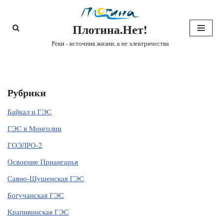
Плотина.Нет!
Перейти
к
Реки - источник жизни, а не электричества
содержимому
Рубрики
Байкал и ГЭС
ГЭС в Монголии
ГОЭЛРО-2
Освоение Приангарья
Саяно-Шушенская ГЭС
Богучанская ГЭС
Крапивинская ГЭС