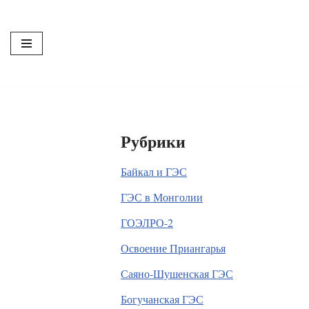
Перейти
к
содержимому
Рубрики
Байкал и ГЭС
ГЭС в Монголии
ГОЭЛРО-2
Освоение Приангарья
Саяно-Шушенская ГЭС
Богучанская ГЭС