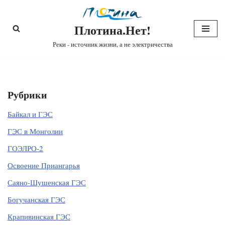
Плотина.Нет!
Перейти
к
Реки - источник жизни, а не электричества
содержимому
Рубрики
Байкал и ГЭС
ГЭС в Монголии
ГОЭЛРО-2
Освоение Приангарья
Саяно-Шушенская ГЭС
Богучанская ГЭС
Крапивинская ГЭС