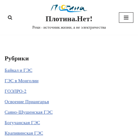
Плотина.Нет!
Перейти
к
Реки - источник жизни, а не электричества
содержимому
Рубрики
Байкал и ГЭС
ГЭС в Монголии
ГОЭЛРО-2
Освоение Приангарья
Саяно-Шушенская ГЭС
Богучанская ГЭС
Крапивинская ГЭС