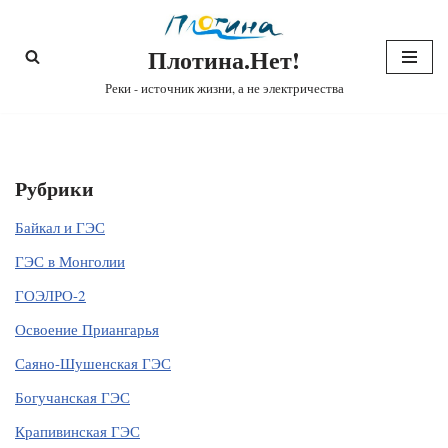
Плотина.Нет!
Перейти
к
Реки - источник жизни, а не электричества
содержимому
Рубрики
Байкал и ГЭС
ГЭС в Монголии
ГОЭЛРО-2
Освоение Приангарья
Саяно-Шушенская ГЭС
Богучанская ГЭС
Крапивинская ГЭС