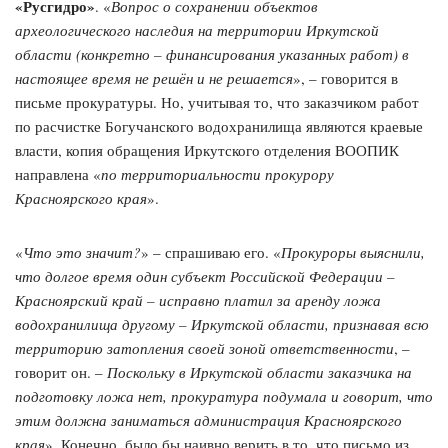
«Русгидро»
. «
Вопрос о сохранении объектов
археологического наследия на территории Иркутской
области (конкретно – финансирования указанных работ) в
настоящее время не решён и не решается
», – говорится в
письме прокуратуры. Но, учитывая то, что заказчиком работ
по расчистке Богучанского водохранилища являются краевые
власти, копия обращения Иркутского отделения ВООПИК
направлена «
по территориальности прокурору
Красноярского края
».
«
Что это значит?
» – спрашиваю его. «
Прокуроры выяснили,
что долгое время один субъект Российской Федерации –
Красноярский край – исправно платил за аренду ложа
водохранилища другому – Иркутской области, признавая всю
территорию затопления своей зоной ответственности
, –
говорит он. –
Поскольку в Иркутской области заказчика на
подготовку ложа нет, прокуратура подумала и говорит, что
этим должна заниматься администрация Красноярского
края
». Конечно, было бы наивно верить в то, что письмо из