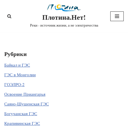
Плотина.Нет!
Перейти
к
Реки - источник жизни, а не электричества
содержимому
Рубрики
Байкал и ГЭС
ГЭС в Монголии
ГОЭЛРО-2
Освоение Приангарья
Саяно-Шушенская ГЭС
Богучанская ГЭС
Крапивинская ГЭС