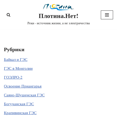
Плотина.Нет!
Перейти
к
Реки - источник жизни, а не электричества
содержимому
Рубрики
Байкал и ГЭС
ГЭС в Монголии
ГОЭЛРО-2
Освоение Приангарья
Саяно-Шушенская ГЭС
Богучанская ГЭС
Крапивинская ГЭС