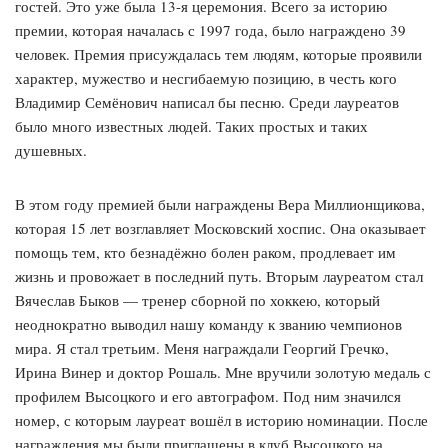
гостей. Это уже была 13-я церемония. Всего за историю
премии, которая началась с 1997 года, было награждено 39
человек. Премия присуждалась тем людям, которые проявили
характер, мужество и несгибаемую позицию, в честь кого
Владимир Семёнович написал бы песню. Среди лауреатов
было много известных людей. Таких простых и таких
душевных.
В этом году премией были награждены Вера Миллионщикова,
которая 15 лет возглавляет Московский хоспис. Она оказывает
помощь тем, кто безнадёжно болен раком, продлевает им
жизнь и провожает в последний путь. Вторым лауреатом стал
Вячеслав Быков — тренер сборной по хоккею, который
неоднократно выводил нашу команду к званию чемпионов
мира. Я стал третьим. Меня награждали Георгий Гречко,
Ирина Винер и доктор Рошаль. Мне вручили золотую медаль с
профилем Высоцкого и его автографом. Под ним значился
номер, с которым лауреат вошёл в историю номинации. После
награждения мы были приглашены в клуб Высоцкого на