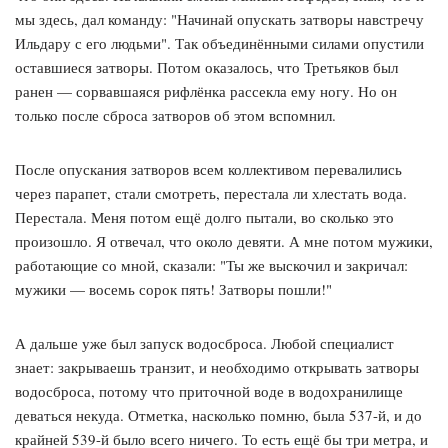
мы здесь, дал команду: "Начинай опускать затворы навстречу
Ильдару с его людьми". Так объединёнными силами опустили
оставшиеся затворы. Потом оказалось, что Третьяков был
ранен — сорвавшаяся рифлёнка рассекла ему ногу. Но он
только после сброса затворов об этом вспомнил.
После опускания затворов всем коллективом перевалились
через парапет, стали смотреть, перестала ли хлестать вода.
Перестала. Меня потом ещё долго пытали, во сколько это
произошло. Я отвечал, что около девяти. А мне потом мужики,
работающие со мной, сказали: "Ты же выскочил и закричал:
мужики — восемь сорок пять! Затворы пошли!"
А дальше уже был запуск водосброса. Любой специалист
знает: закрываешь транзит, и необходимо открывать затворы
водосброса, потому что приточной воде в водохранилище
деваться некуда. Отметка, насколько помню, была 537-й, и до
крайней 539-й было всего ничего. То есть ещё бы три метра, и