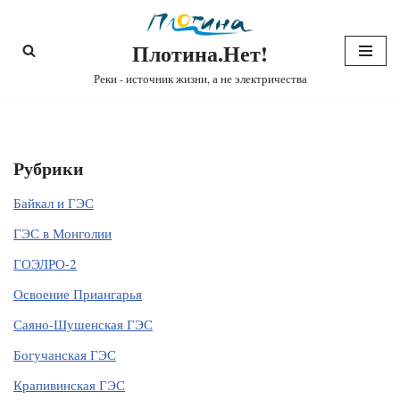
Плотина.Нет!
Перейти
к
Реки - источник жизни, а не электричества
содержимому
Рубрики
Байкал и ГЭС
ГЭС в Монголии
ГОЭЛРО-2
Освоение Приангарья
Саяно-Шушенская ГЭС
Богучанская ГЭС
Крапивинская ГЭС