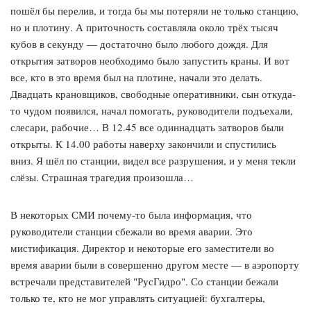
пошёл бы перелив, и тогда бы мы потеряли не только станцию,
но и плотину. А приточность составляла около трёх тысяч
кубов в секунду — достаточно было любого дождя. Для
открытия затворов необходимо было запустить краны. И вот
все, кто в это время был на плотине, начали это делать.
Двадцать крановщиков, свободные оперативники, сын откуда-
то чудом появился, начал помогать, руководители подъехали,
слесари, рабочие… В 12.45 все одиннадцать затворов были
открыты. К 14.00 работы наверху закончили и спустились
вниз. Я шёл по станции, видел все разрушения, и у меня текли
слёзы. Страшная трагедия произошла…
В некоторых СМИ почему-то была информация, что
руководители станции сбежали во время аварии. Это
мистификация. Директор и некоторые его заместители во
время аварии были в совершенно другом месте — в аэропорту
встречали представителей "РусГидро". Со станции бежали
только те, кто не мог управлять ситуацией: бухгалтеры,