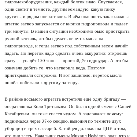
гидромехоборудования, каждый болтик знаю. Спускаемся,
один светит в темноте, другим командую, какую гайку
крутить, и рядом оперативник. В чём опасность заключалась:
штатно затвор запускается от кнопки гидропривода и падает
три минуты. В нашей ситуации необходимо было приоткрыть
ручной вентиль, чтобы сделать переток масла на
гидроприводе, и тогда затвор под собственным весом начнёт
падать. Но переток надо сделать очень аккуратно: откроешь
сразу — упадёт 150 тонн — произойдёт гидроудар. А это бы
означало добить то, что натворила вода. Поэтому
приоткрывали осторожно. И вот зашипело, переток масла
пошёл, побежали к другому затвору.
В районе восьмого агрегата встретили ещё одну бригаду —
оперативника Коли Третьякова. Он был в одной смене с Сашей
Катайцевым, он тоже спасся чудом. А задержался почему:
поднимался через 37-ю секцию, выводил по темноте двух
уборщиц и трёх слесарей. Катайцев доложил на ЦПУ о том,
что они здесь. Начальник смены Михаил Нефёдов, зная, что и