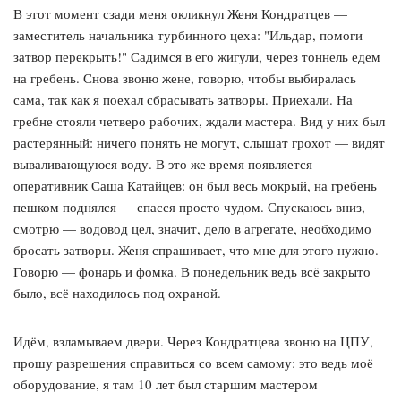
В этот момент сзади меня окликнул Женя Кондратцев —
заместитель начальника турбинного цеха: "Ильдар, помоги
затвор перекрыть!" Садимся в его жигули, через тоннель едем
на гребень. Снова звоню жене, говорю, чтобы выбиралась
сама, так как я поехал сбрасывать затворы. Приехали. На
гребне стояли четверо рабочих, ждали мастера. Вид у них был
растерянный: ничего понять не могут, слышат грохот — видят
вываливающуюся воду. В это же время появляется
оперативник Саша Катайцев: он был весь мокрый, на гребень
пешком поднялся — спасся просто чудом. Спускаюсь вниз,
смотрю — водовод цел, значит, дело в агрегате, необходимо
бросать затворы. Женя спрашивает, что мне для этого нужно.
Говорю — фонарь и фомка. В понедельник ведь всё закрыто
было, всё находилось под охраной.
Идём, взламываем двери. Через Кондратцева звоню на ЦПУ,
прошу разрешения справиться со всем самому: это ведь моё
оборудование, я там 10 лет был старшим мастером