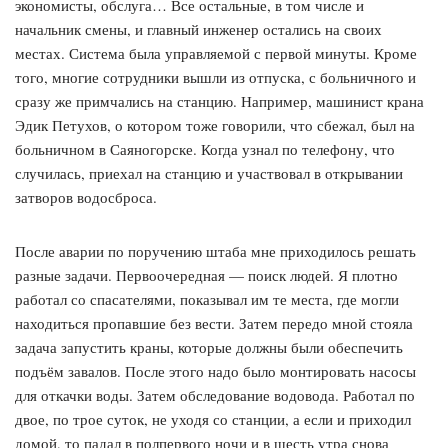
экономисты, обслуга… Все остальные, в том числе и
начальник смены, и главный инженер остались на своих
местах. Система была управляемой с первой минуты. Кроме
того, многие сотрудники вышли из отпуска, с больничного и
сразу же примчались на станцию. Например, машинист крана
Эдик Петухов, о котором тоже говорили, что сбежал, был на
больничном в Саяногорске. Когда узнал по телефону, что
случилась, приехал на станцию и участвовал в открывании
затворов водосброса.
После аварии по поручению штаба мне приходилось решать
разные задачи. Первоочередная — поиск людей. Я плотно
работал со спасателями, показывал им те места, где могли
находиться пропавшие без вести. Затем передо мной стояла
задача запустить краны, которые должны были обеспечить
подъём завалов. После этого надо было монтировать насосы
для откачки воды. Затем обследование водовода. Работал по
двое, по трое суток, не уходя со станции, а если и приходил
домой, то падал в полпервого ночи и в шесть утра снова