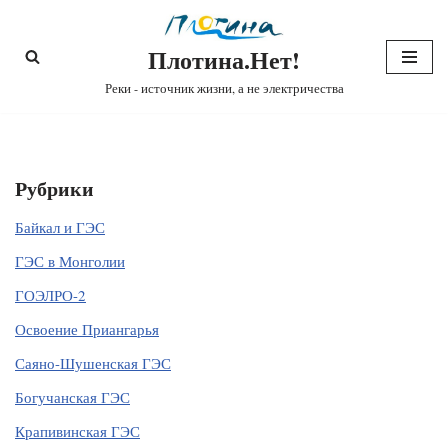
Плотина.Нет!
Перейти
к
Реки - источник жизни, а не электричества
содержимому
Рубрики
Байкал и ГЭС
ГЭС в Монголии
ГОЭЛРО-2
Освоение Приангарья
Саяно-Шушенская ГЭС
Богучанская ГЭС
Крапивинская ГЭС