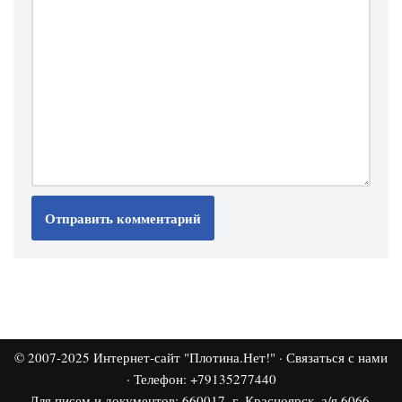
© 2007-2025
Интернет-сайт "Плотина.Нет!"
·
Связаться с нами
· Телефон: +79135277440
Для писем и документов: 660017, г. Красноярск, а/я 6066,