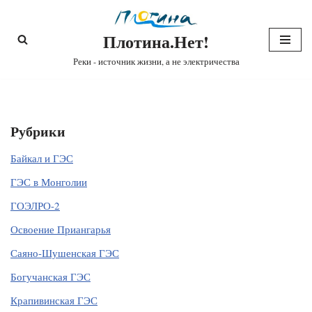
Плотина.Нет!
Перейти
к
Реки - источник жизни, а не электричества
содержимому
Рубрики
Байкал и ГЭС
ГЭС в Монголии
ГОЭЛРО-2
Освоение Приангарья
Саяно-Шушенская ГЭС
Богучанская ГЭС
Крапивинская ГЭС