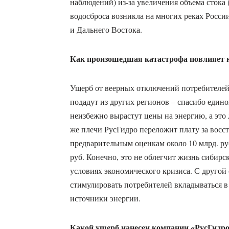
наблюдений) из-за увеличения объема стока 
водосброса возникла на многих реках Росси
и Дальнего Востока.
Как произошедшая катастрофа повлияет н
Ущерб от веерных отключений потребителей
подадут из других регионов – спасибо едино
неизбежно вырастут цены на энергию, а это 
же плечи РусГидро переложит плату за вос
предварительным оценкам около 10 млрд. руб
руб. Конечно, это не облегчит жизнь сибирс
условиях экономического кризиса. С другой
стимулировать потребителей вкладываться 
источники энергии.
Какой ущерб нанесен компании «РусГидро