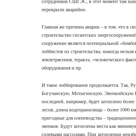
сотрудников СШГЭС, в этот момент там нахо
перекрыли аварийно.
Главная же причина аварии – в том, что в св
строительство гигантских энергосооружени
сооружение является потенциальной «бомбой
лоббистов их строительства, никогда нельзя
землетрясения, теракта, «человеческого фак
оборудования и пр.
И такое лоббирование продолжается. Так, Ру
Богучанскую, Мотыгинскую, Эвенкийскую Г
последней, например, будет затоплено боле
лесов, длина водохранилища – более 1000 км
пригодные для оленеводства – традиционног
эвенков. Будут затоплены места как миниму
солевыми рассолами. При затоплении неизб