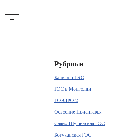
Перейти
к
содержимому
Рубрики
Байкал и ГЭС
ГЭС в Монголии
ГОЭЛРО-2
Освоение Приангарья
Саяно-Шушенская ГЭС
Богучанская ГЭС