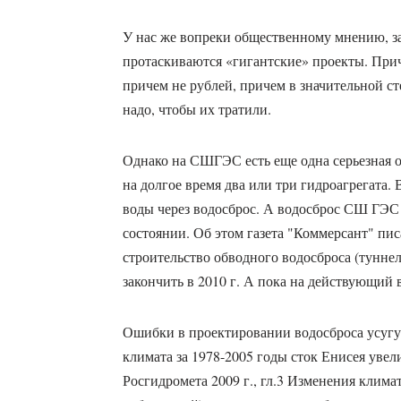
У нас же вопреки общественному мнению, з
протаскиваются «гигантские» проекты. Прич
причем не рублей, причем в значительной с
надо, чтобы их тратили.
Однако на СШГЭС есть еще одна серьезная о
на долгое время два или три гидроагрегата. 
воды через водосброс. А водосброс СШ ГЭС
состоянии. Об этом газета "Коммерсант" писа
строительство обводного водосброса (туннел
закончить в 2010 г. А пока на действующий 
Ошибки в проектировании водосброса усугуб
климата за 1978-2005 годы сток Енисея увел
Росгидромета 2009 г., гл.3 Изменения клима