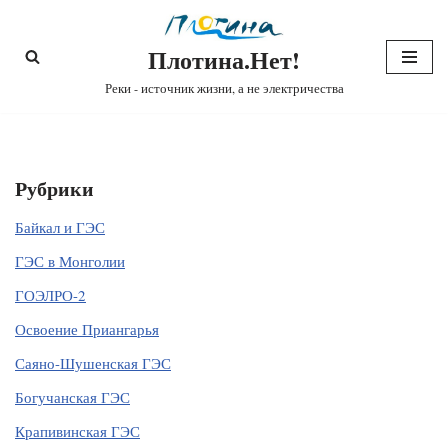
Плотина.Нет!
Перейти
к
Реки - источник жизни, а не электричества
содержимому
Рубрики
Байкал и ГЭС
ГЭС в Монголии
ГОЭЛРО-2
Освоение Приангарья
Саяно-Шушенская ГЭС
Богучанская ГЭС
Крапивинская ГЭС