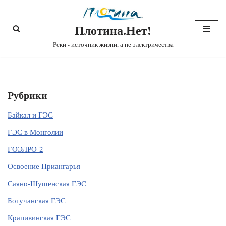
Плотина.Нет!
Перейти
к
Реки - источник жизни, а не электричества
содержимому
Рубрики
Байкал и ГЭС
ГЭС в Монголии
ГОЭЛРО-2
Освоение Приангарья
Саяно-Шушенская ГЭС
Богучанская ГЭС
Крапивинская ГЭС