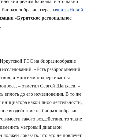
ический режим Байкала, и это давно
 биоразнообразие озера,
заявил «Новой
зации «Бурятское региональное
.
 Иркутской ГЭС на биоразнообразие
 исследований. «Есть разброс мнений
ствия, и многими подчеркивается
вопроса, – отметил Сергей Шапхаев. –
ь вплоть до его исчезновения. В то же
у инициатора какой-либо деятельности,
вное воздействие на биоразнообразие
стимости такого воздействия, то такие
 изменить метровый диапазон
н должен доказать, что это не повлечет