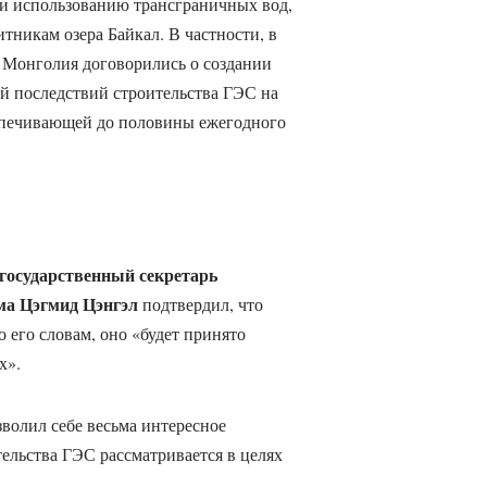
 и использованию трансграничных вод,
тникам озера Байкал. В частности, в
и Монголия договорились о создании
ой последствий строительства ГЭС на
спечивающей до половины ежегодного
государственный секретарь
ма Цэгмид Цэнгэл
подтвердил, что
о его словам, оно «будет принято
х».
волил себе весьма интересное
тельства ГЭС рассматривается в целях