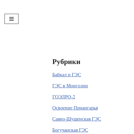
Перейти
к
содержимому
Рубрики
Байкал и ГЭС
ГЭС в Монголии
ГОЭЛРО-2
Освоение Приангарья
Саяно-Шушенская ГЭС
Богучанская ГЭС