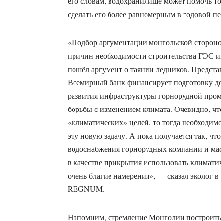
его словам, водохранилище может помочь то
сделать его более равномерным в годовой пе
«Подбор аргументации монгольской стороно
причин необходимости строительства ГЭС име
пошёл аргумент о таянии ледников. Представи
Всемирный банк финансирует подготовку д
развития инфраструктуры горнорудной пром
борьбы с изменением климата. Очевидно, чт
«климатических» целей, то тогда необходимо
эту новую задачу. А пока получается так, чт
водоснабжения горнорудных компаний и мас
в качестве прикрытия использовать климати
очень благие намерения», — сказал эколог в
REGNUM.
Напомним, стремление Монголии построить