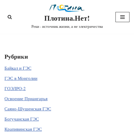
Плотина.Нет!
Перейти
к
Реки - источник жизни, а не электричества
содержимому
Рубрики
Байкал и ГЭС
ГЭС в Монголии
ГОЭЛРО-2
Освоение Приангарья
Саяно-Шушенская ГЭС
Богучанская ГЭС
Крапивинская ГЭС