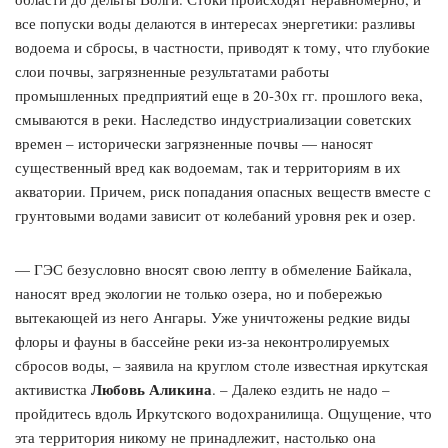
все попуски воды делаются в интересах энергетики: разливы
водоема и сбросы, в частности, приводят к тому, что глубокие
слои почвы, загрязненные результатами работы
промышленных предприятий еще в 20-30х гг. прошлого века,
смываются в реки. Наследство индустриализации советских
времен – исторически загрязненные почвы — наносят
существенный вред как водоемам, так и территориям в их
акватории. Причем, риск попадания опасных веществ вместе с
грунтовыми водами зависит от колебаний уровня рек и озер.
— ГЭС безусловно вносят свою лепту в обмеление Байкала,
наносят вред экологии не только озера, но и побережью
вытекающей из него Ангары. Уже уничтожены редкие виды
флоры и фауны в бассейне реки из-за неконтролируемых
сбросов воды, – заявила на круглом столе известная иркутская
Любовь Аликина
активистка
. – Далеко ездить не надо –
пройдитесь вдоль Иркутского водохранилища. Ощущение, что
эта территория никому не принадлежит, настолько она