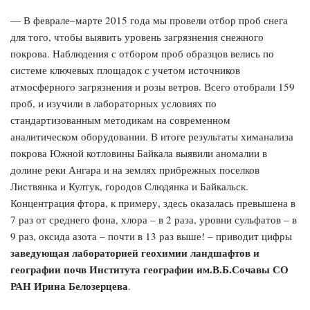
— В феврале–марте 2015 года мы провели отбор проб снега
для того, чтобы выявить уровень загрязнения снежного
покрова. Наблюдения с отбором проб образцов велись по
системе ключевых площадок с учетом источников
атмосферного загрязнения и розы ветров. Всего отобрали 159
проб, и изучили в лабораторных условиях по
стандартизованным методикам на современном
аналитическом оборудовании. В итоге результаты химанализа
покрова Южной котловины Байкала выявили аномалии в
долине реки Ангара и на землях прибрежных поселков
Листвянка и Култук, городов Слюдянка и Байкальск.
Концентрация фтора, к примеру, здесь оказалась превышена в
7 раз от среднего фона, хлора – в 2 раза, уровни сульфатов – в
9 раз, оксида азота – почти в 13 раз выше! – приводит цифры
заведующая лабораторией геохимии ландшафтов и
географии почв Института географии им.В.Б.Сочавы СО
РАН Ирина Белозерцева
.