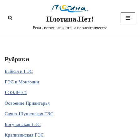
Плотина.Нет!
Перейти
к
Реки - источник жизни, а не электричества
содержимому
Рубрики
Байкал и ГЭС
ГЭС в Монголии
ГОЭЛРО-2
Освоение Приангарья
Саяно-Шушенская ГЭС
Богучанская ГЭС
Крапивинская ГЭС