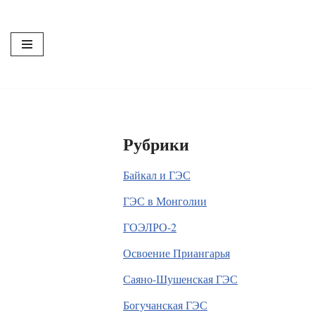
Перейти
к
содержимому
Рубрики
Байкал и ГЭС
ГЭС в Монголии
ГОЭЛРО-2
Освоение Приангарья
Саяно-Шушенская ГЭС
Богучанская ГЭС