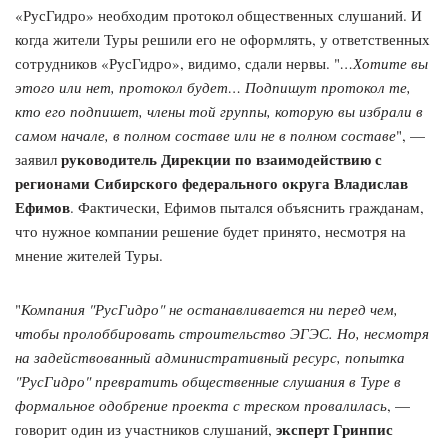
«РусГидро» необходим протокол общественных слушаний. И
когда жители Туры решили его не оформлять, у ответственных
сотрудников «РусГидро», видимо, сдали нервы. "
…Хотите вы
этого или нет, протокол будет… Подпишут протокол те,
кто его подпишет, члены той группы, которую вы избрали в
самом начале, в полном составе или не в полном составе
", —
руководитель Дирекции по взаимодействию с
заявил
регионами Сибирского федерального округа Владислав
Ефимов
. Фактически, Ефимов пытался объяснить гражданам,
что нужное компании решение будет принято, несмотря на
мнение жителей Туры.
"
Компания "РусГидро" не останавливается ни перед чем,
чтобы пролоббировать строительство ЭГЭС. Но, несмотря
на задействованный административный ресурс, попытка
"РусГидро" превратить общественные слушания в Туре в
формальное одобрение проекта с треском провалилась
, —
эксперт Гринпис
говорит один из участников слушаний,