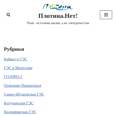
Плотина.Нет!
Перейти
к
Реки - источник жизни, а не электричества
содержимому
Рубрики
Байкал и ГЭС
ГЭС в Монголии
ГОЭЛРО-2
Освоение Приангарья
Саяно-Шушенская ГЭС
Богучанская ГЭС
Крапивинская ГЭС