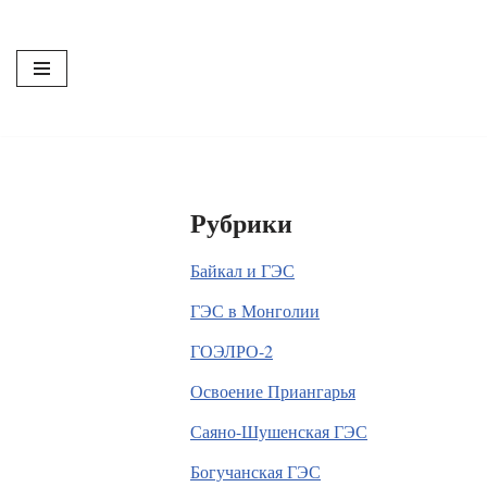
Перейти
к
содержимому
Рубрики
Байкал и ГЭС
ГЭС в Монголии
ГОЭЛРО-2
Освоение Приангарья
Саяно-Шушенская ГЭС
Богучанская ГЭС