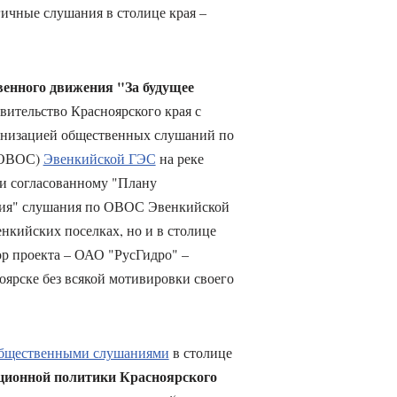
ичные слушания в столице края –
енного движения "За будущее
вительство Красноярского края с
ганизацией общественных слушаний по
 (ОВОС)
Эвенкийской ГЭС
на реке
и согласованному "Плану
ия" слушания по ОВОС Эвенкийской
нкийских поселках, но и в столице
ор проекта – ОАО "РусГидро" –
ярске без всякой мотивировки своего
 общественными слушаниями
в столице
ционной политики Красноярского