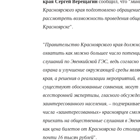
края Сергей Верещагин
сообщил, что "
мин
Красноярского края подготовлено обращение
рассмотреть возможность проведения обще
Красноярске
".
"
Правительство Красноярского края должно
охватить как можно большее число потенц
слушаний по Эвенкийской ГЭС, ведь согласн
охрана и улучшение окружающей среды явля
края, а решения о реализации мероприятий, 
существуют обоснованные сомнения, могут 
всесторонней экспертизы, гласного обсужде
заинтересованного населения
, – подчеркива
числа «заинтересованных» красноярцев смож
приехать на общественные слушания в Эвенк
как цена билетов от Красноярска до столиц
почти 16 тысяч рублей
".