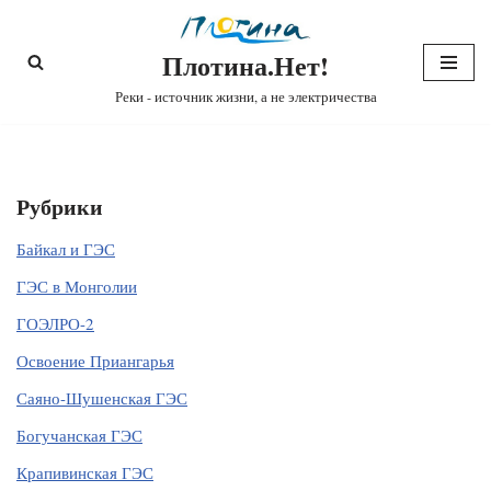
Плотина.Нет!
Перейти
к
Реки - источник жизни, а не электричества
содержимому
Рубрики
Байкал и ГЭС
ГЭС в Монголии
ГОЭЛРО-2
Освоение Приангарья
Саяно-Шушенская ГЭС
Богучанская ГЭС
Крапивинская ГЭС