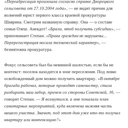
«
Переадресация произошла согласно справке Дворецкого
сельсовета от 27.10.2004 года
», — не видит причин для
волнений юрист первого класса краевой прокуратуры
Шаврина. Смотрим названную справку. Она — о составе
семьи Олеш. Анекдот! «
Брали, чтоб получить субсидии
», —
припоминает Степан. «
Права граждан не нарушены…
Перерегистрация носила технический характер
», —
безмятежна прокуратура.
Фокус сельсовета был бы невинной шалостью, если бы не
контекст: поселок находится в зоне переселения. Под ловко
освобожденный дом можно получить квартирку. «
В октябре
бригада рабочих, которые проводят саночистку, стала
разбирать наш забор, причем со стороны Советской, 36,
—
говорит Степан. —
Я возмутился, а мне показали план
санитарных мероприятий, куда включена нижняя часть
нашего участка. Значит, под этот дом уже кто-то получил
квартиру или компенсацию?
»