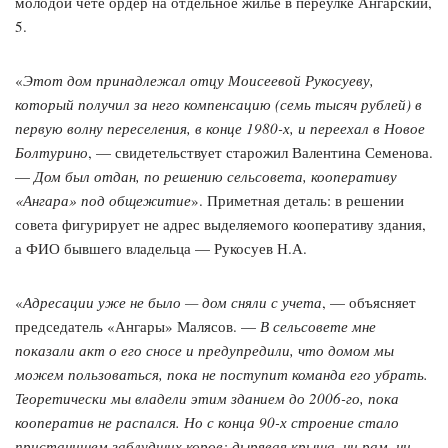
молодой чете ордер на отдельное жилье в переулке Ангарский,
5.
«
Этот дом принадлежал отцу Моисеевой Рукосуеву,
который получил за него компенсацию (семь тысяч рублей) в
первую волну переселения, в конце 1980-х, и переехал в Новое
Болтурино
, — свидетельствует старожил Валентина Семенова.
—
Дом был отдан, по решению сельсовета, кооперативу
«Ангара» под общежитие
». Приметная деталь: в решении
совета фигурирует не адрес выделяемого кооперативу здания,
а ФИО бывшего владельца — Рукосуев Н.А.
«
Адресации уже не было — дом сняли с учета
, — объясняет
председатель «Ангары» Малясов. —
В сельсовете мне
показали акт о его сносе и предупредили, что домом мы
можем пользоваться, пока не поступит команда его убрать.
Теоретически мы владели этим зданием до 2006-го, пока
кооператив не распался. Но с конца 90-х строение стало
пристанищем заблудших коров: дырявая крыша, ни рам, ни