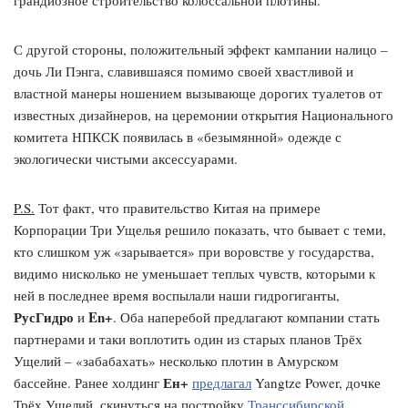
С другой стороны, положительный эффект кампании налицо –
дочь Ли Пэнга, славившаяся помимо своей хвастливой и
властной манеры ношением вызывающе дорогих туалетов от
известных дизайнеров, на церемонии открытия Национального
комитета НПКСК появилась в «безымянной» одежде с
экологически чистыми аксессуарами.
P.S.
Тот факт, что правительство Китая на примере
Корпорации Три Ущелья решило показать, что бывает с теми,
кто слишком уж «зарывается» при воровстве у государства,
видимо нисколько не уменьшает теплых чувств, которыми к
ней в последнее время воспылали наши гидрогиганты,
РусГидро
En+
и
. Оба наперебой предлагают компании стать
партнерами и таки воплотить один из старых планов Трёх
Ущелий – «забабахать» несколько плотин в Амурском
Ен+
бассейне. Ранее холдинг
предлагал
Yangtze Power, дочке
Трёх Ущелий, скинуться на постройку
Транссибирской