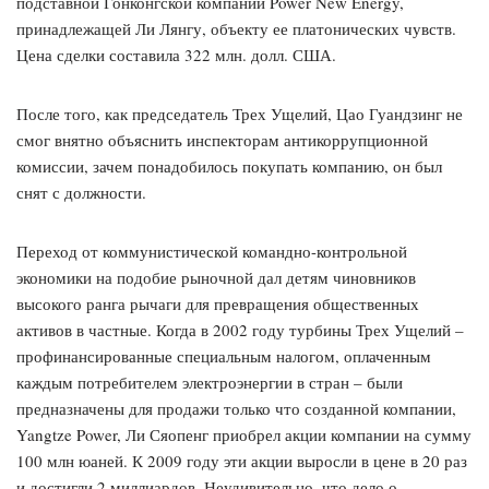
подставной Гонконгской компании Power New Energy,
принадлежащей Ли Лянгу, объекту ее платонических чувств.
Цена сделки составила 322 млн. долл. США.
После того, как председатель Трех Ущелий, Цао Гуандзинг не
смог внятно объяснить инспекторам антикоррупционной
комиссии, зачем понадобилось покупать компанию, он был
снят с должности.
Переход от коммунистической командно-контрольной
экономики на подобие рыночной дал детям чиновников
высокого ранга рычаги для превращения общественных
активов в частные. Когда в 2002 году турбины Трех Ущелий –
профинансированные специальным налогом, оплаченным
каждым потребителем электроэнергии в стран – были
предназначены для продажи только что созданной компании,
Yangtze Power, Ли Сяопенг приобрел акции компании на сумму
100 млн юаней. К 2009 году эти акции выросли в цене в 20 раз
и достигли 2 миллиардов. Неудивительно, что дело о