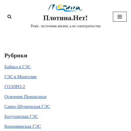
Плотина.Нет!
Перейти
к
Реки - источник жизни, а не электричества
содержимому
Рубрики
Байкал и ГЭС
ГЭС в Монголии
ГОЭЛРО-2
Освоение Приангарья
Саяно-Шушенская ГЭС
Богучанская ГЭС
Крапивинская ГЭС