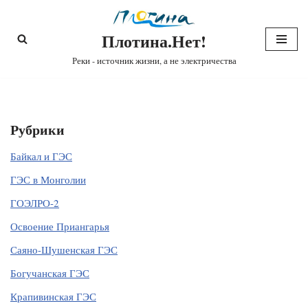
Плотина.Нет!
Перейти
к
Реки - источник жизни, а не электричества
содержимому
Рубрики
Байкал и ГЭС
ГЭС в Монголии
ГОЭЛРО-2
Освоение Приангарья
Саяно-Шушенская ГЭС
Богучанская ГЭС
Крапивинская ГЭС