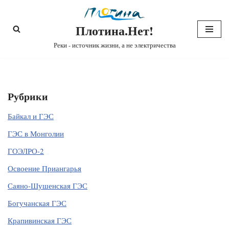
Плотина.Нет!
Перейти
к
Реки - источник жизни, а не электричества
содержимому
Рубрики
Байкал и ГЭС
ГЭС в Монголии
ГОЭЛРО-2
Освоение Приангарья
Саяно-Шушенская ГЭС
Богучанская ГЭС
Крапивинская ГЭС