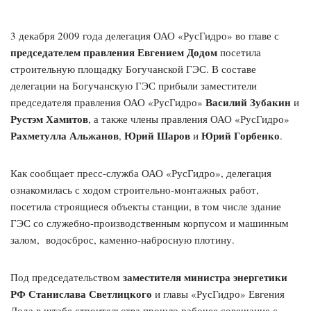
3 декабря 2009 года делегация ОАО «РусГидро» во главе с
председателем правления Евгением Додом
посетила
строительную площадку Богучанской ГЭС. В составе
делегации на Богучанскую ГЭС прибыли заместители
Василий Зубакин
председателя правления ОАО «РусГидро»
и
Рустэм Хамитов
, а также члены правления ОАО «РусГидро»
Рахметулла Альжанов
Юрий Шаров
Юрий Горбенко
,
и
.
Как сообщает пресс-служба ОАО «РусГидро», делегация
ознакомилась с ходом строительно-монтажных работ,
посетила строящиеся объекты станции, в том числе здание
ГЭС со служебно-производственным корпусом и машинным
залом, водоcброс, каменно-набросную плотину.
заместителя министра энергетики
Под председательством
РФ Станислава Светлицкого
и главы «РусГидро» Евгения
Дода в штабе строительства прошло рабочее совещание с