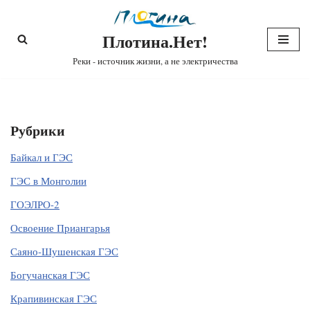
Плотина.Нет!
Перейти
к
Реки - источник жизни, а не электричества
содержимому
Рубрики
Байкал и ГЭС
ГЭС в Монголии
ГОЭЛРО-2
Освоение Приангарья
Саяно-Шушенская ГЭС
Богучанская ГЭС
Крапивинская ГЭС