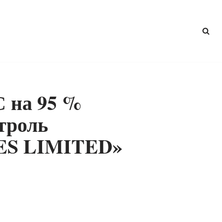
 на 95 %
троль
ES LIMITED»