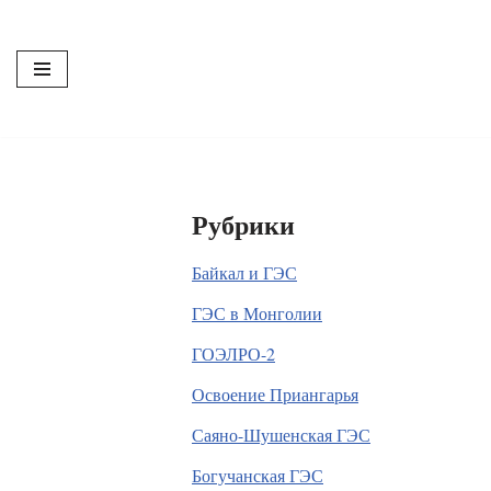
Перейти
к
содержимому
Рубрики
Байкал и ГЭС
ГЭС в Монголии
ГОЭЛРО-2
Освоение Приангарья
Саяно-Шушенская ГЭС
Богучанская ГЭС