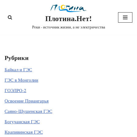
Плотина.Нет!
Перейти
к
Реки - источник жизни, а не электричества
содержимому
Рубрики
Байкал и ГЭС
ГЭС в Монголии
ГОЭЛРО-2
Освоение Приангарья
Саяно-Шушенская ГЭС
Богучанская ГЭС
Крапивинская ГЭС