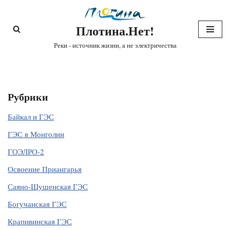
Плотина.Нет!
Перейти
к
Реки - источник жизни, а не электричества
содержимому
Рубрики
Байкал и ГЭС
ГЭС в Монголии
ГОЭЛРО-2
Освоение Приангарья
Саяно-Шушенская ГЭС
Богучанская ГЭС
Крапивинская ГЭС