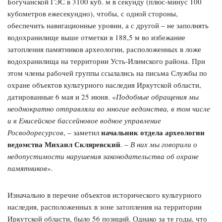
Богучанской ГЭС в 3100 куб. м в секунду (плюс-минус 100
кубометров ежесекундно), чтобы, с одной стороны,
обеспечить навигационные уровни, а с другой – не заполнять
водохранилище выше отметки в 188,5 м во избежание
затопления памятников археологии, расположенных в ложе
водохранилища на территории Усть-Илимского района. При
этом члены рабочей группы ссылались на письма Службы по
охране объектов культурного наследия Иркутской области,
датированные 6 мая и 25 июня. «
Подобные обращения мы
неоднократно отправляли во многие ведомства, в том числе
и в Енисейское бассейновое водное управление
начальник отдела археологии
Росводоресурсов
, – заметил
ведомства Михаил Скляревский
. –
В них мы говорили о
недопустимости нарушения законодательства об охране
памятников
».
Изначально в перечне объектов исторического культурного
наследия, расположенных в зоне затопления на территории
Иркутской области, было 56 позиций. Однако за те годы, что