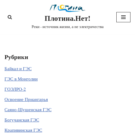
Плотина.Нет!
Перейти
к
Реки - источник жизни, а не электричества
содержимому
Рубрики
Байкал и ГЭС
ГЭС в Монголии
ГОЭЛРО-2
Освоение Приангарья
Саяно-Шушенская ГЭС
Богучанская ГЭС
Крапивинская ГЭС