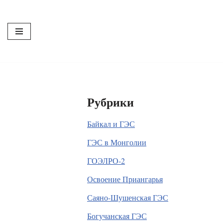
Перейти
к
содержимому
Рубрики
Байкал и ГЭС
ГЭС в Монголии
ГОЭЛРО-2
Освоение Приангарья
Саяно-Шушенская ГЭС
Богучанская ГЭС