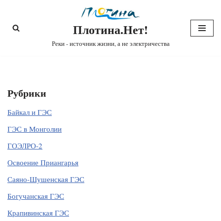
Плотина.Нет!
Перейти
к
Реки - источник жизни, а не электричества
содержимому
Рубрики
Байкал и ГЭС
ГЭС в Монголии
ГОЭЛРО-2
Освоение Приангарья
Саяно-Шушенская ГЭС
Богучанская ГЭС
Крапивинская ГЭС