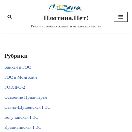
Плотина.Нет!
Перейти
к
Реки - источник жизни, а не электричества
содержимому
Рубрики
Байкал и ГЭС
ГЭС в Монголии
ГОЭЛРО-2
Освоение Приангарья
Саяно-Шушенская ГЭС
Богучанская ГЭС
Крапивинская ГЭС