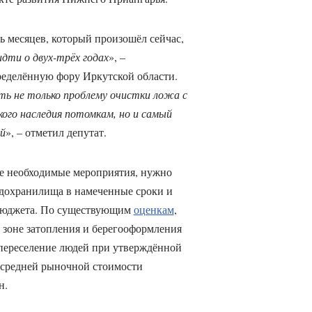
 месяцев, который произошёл сейчас,
идти о двух-трёх годах
», –
пределённую фору Иркутской области.
ть не только проблему очистки ложа с
кого наследия потомкам, но и самый
й
», – отметил депутат.
се необходимые мероприятия, нужно
одохранилища в намеченные сроки и
 бюджета. По существующим
оценкам
,
в зоне затопления и берегооформления
а переселение людей при утверждённой
 средней рыночной стоимости
н.