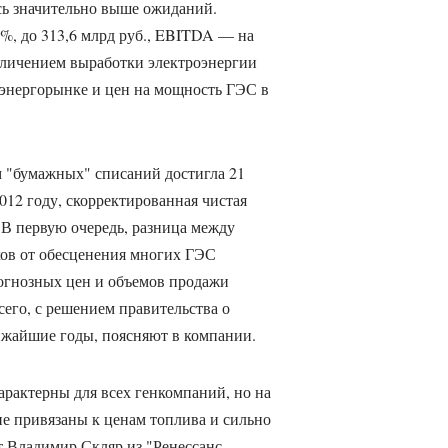
сь значительно выше ожиданий.
5%, до 313,6 млрд руб., EBITDA — на
величением выработки электроэнергии
 энергорынке и цен на мощность ГЭС в
м "бумажных" списаний достигла 21
2012 году, скорректированная чистая
 В первую очередь, разница между
ков от обесценения многих ГЭС
рогнозных цен и объемов продажи
сего, с решением правительства о
лижайшие годы, поясняют в компании.
арактерны для всех генкомпаний, но на
не привязаны к ценам топлива и сильно
т Владимир Скляр из "Ренессанс