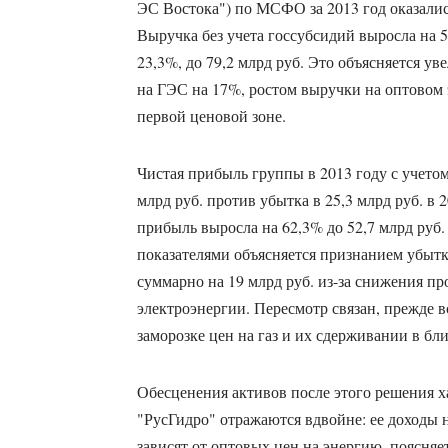
ЭС Востока") по МСФО за 2013 год оказали
Выручка без учета госсубсидий выросла на 
23,3%, до 79,2 млрд руб. Это объясняется у
на ГЭС на 17%, ростом выручки на оптовом
первой ценовой зоне.
Чистая прибыль группы в 2013 году с учето
млрд руб. против убытка в 25,3 млрд руб. в 
прибыль выросла на 62,3% до 52,7 млрд руб.
показателями объясняется признанием убыт
суммарно на 19 млрд руб. из-за снижения п
электроэнергии. Пересмотр связан, прежде в
заморозке цен на газ и их сдерживании в б
Обесценения активов после этого решения х
"РусГидро" отражаются вдвойне: ее доходы 
зависят от оптовых цен на энергию, поясняе