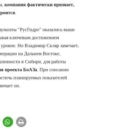
компания фактически признает,
а,
троится
.
зультаты "РусГидро" оказались выше
зывая ключевым достижением
уровне. Но Владимир Скляр замечает,
енерации на Дальнем Востоке,
ленности в Сибири, для работы
ия проекта БоАЗа
. При списании
остичь планируемых показателей
ючает он.