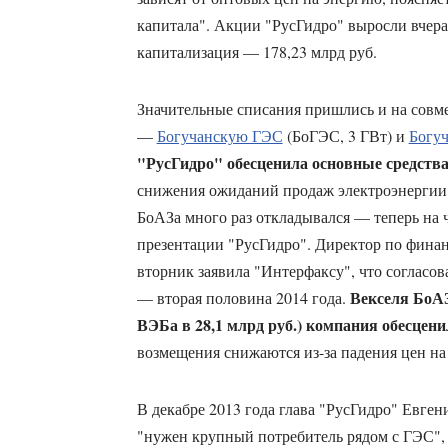
капитала". Акции "РусГидро" выросли вчера
капитализация — 178,23 млрд руб.
Значительные списания пришлись и на совме
—
Богучанскую ГЭС
(БоГЭС, 3 ГВт) и
Богу
"РусГидро" обесценила основные средства
снижения ожиданий продаж электроэнергии и
БоАЗа много раз откладывался — теперь на ч
презентации "РусГидро". Директор по финан
вторник заявила "Интерфаксу", что согласов
Векселя БоА
— вторая половина 2014 года.
ВЭБа в 28,1 млрд руб.) компания обесценил
возмещения снижаются из-за падения цен на
В декабре 2013 года глава "РусГидро" Евген
"нужен крупный потребитель рядом с ГЭС", 