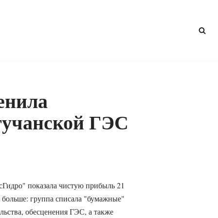
енила
гучанской ГЭС
усГидро" показала чистую прибыль 21
 больше: группа списала "бумажные"
льства, обесценения ГЭС, а также