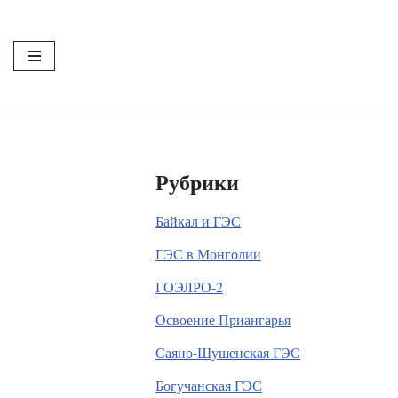
Перейти
к
содержимому
Рубрики
Байкал и ГЭС
ГЭС в Монголии
ГОЭЛРО-2
Освоение Приангарья
Саяно-Шушенская ГЭС
Богучанская ГЭС