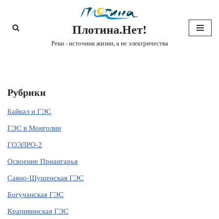
Плотина.Нет!
Перейти
к
Реки - источник жизни, а не электричества
содержимому
Рубрики
Байкал и ГЭС
ГЭС в Монголии
ГОЭЛРО-2
Освоение Приангарья
Саяно-Шушенская ГЭС
Богучанская ГЭС
Крапивинская ГЭС