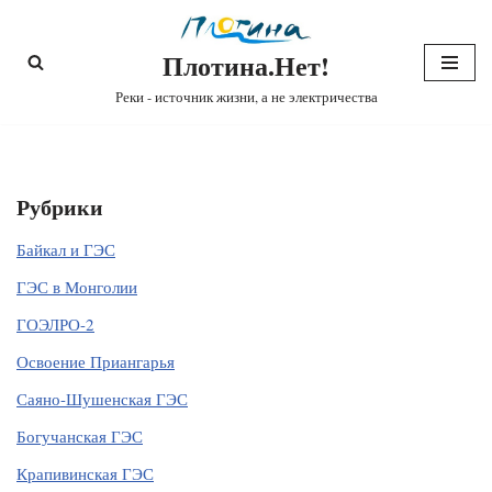
Плотина.Нет!
Перейти
к
Реки - источник жизни, а не электричества
содержимому
Рубрики
Байкал и ГЭС
ГЭС в Монголии
ГОЭЛРО-2
Освоение Приангарья
Саяно-Шушенская ГЭС
Богучанская ГЭС
Крапивинская ГЭС