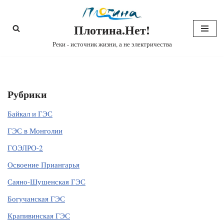
Плотина.Нет!
Перейти
к
Реки - источник жизни, а не электричества
содержимому
Рубрики
Байкал и ГЭС
ГЭС в Монголии
ГОЭЛРО-2
Освоение Приангарья
Саяно-Шушенская ГЭС
Богучанская ГЭС
Крапивинская ГЭС