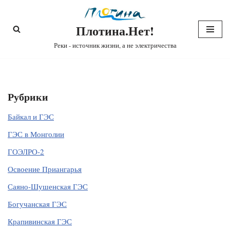
Плотина.Нет!
Перейти
к
Реки - источник жизни, а не электричества
содержимому
Рубрики
Байкал и ГЭС
ГЭС в Монголии
ГОЭЛРО-2
Освоение Приангарья
Саяно-Шушенская ГЭС
Богучанская ГЭС
Крапивинская ГЭС