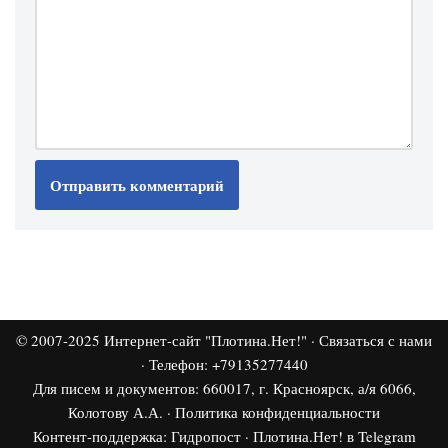
© 2007-2025
Интернет-сайт "Плотина.Нет!"
·
Связаться с нами
· Телефон: +79135277440
Для писем и документов: 660017, г. Красноярск, а/я 6066,
Колотову А.А. ·
Политика конфиденциальности
Контент-поддержка:
Гидропост
·
Плотина.Нет! в Telegram