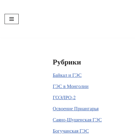
Перейти
к
содержимому
Рубрики
Байкал и ГЭС
ГЭС в Монголии
ГОЭЛРО-2
Освоение Приангарья
Саяно-Шушенская ГЭС
Богучанская ГЭС