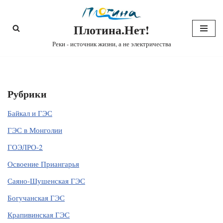
Плотина.Нет!
Перейти
к
Реки - источник жизни, а не электричества
содержимому
Рубрики
Байкал и ГЭС
ГЭС в Монголии
ГОЭЛРО-2
Освоение Приангарья
Саяно-Шушенская ГЭС
Богучанская ГЭС
Крапивинская ГЭС