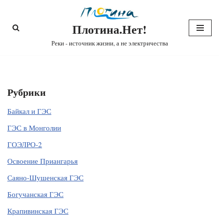
Плотина.Нет!
Перейти
к
Реки - источник жизни, а не электричества
содержимому
Рубрики
Байкал и ГЭС
ГЭС в Монголии
ГОЭЛРО-2
Освоение Приангарья
Саяно-Шушенская ГЭС
Богучанская ГЭС
Крапивинская ГЭС