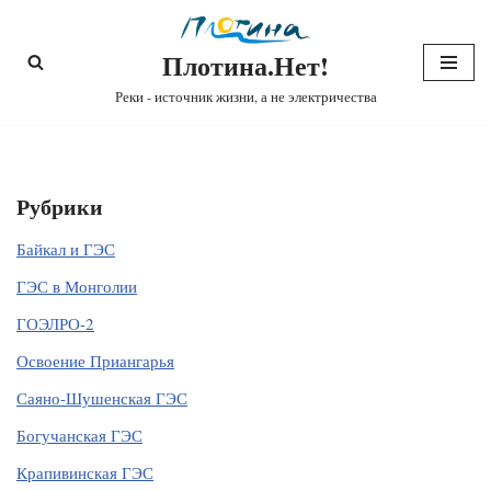
Плотина.Нет!
Перейти
к
Реки - источник жизни, а не электричества
содержимому
Рубрики
Байкал и ГЭС
ГЭС в Монголии
ГОЭЛРО-2
Освоение Приангарья
Саяно-Шушенская ГЭС
Богучанская ГЭС
Крапивинская ГЭС