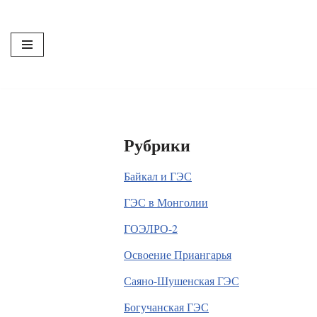
Перейти
к
содержимому
Рубрики
Байкал и ГЭС
ГЭС в Монголии
ГОЭЛРО-2
Освоение Приангарья
Саяно-Шушенская ГЭС
Богучанская ГЭС