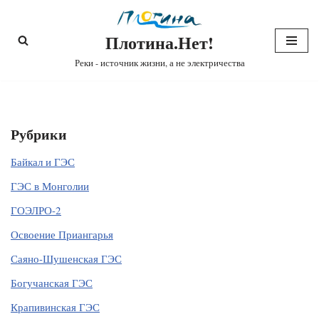
Плотина.Нет!
Перейти
к
Реки - источник жизни, а не электричества
содержимому
Рубрики
Байкал и ГЭС
ГЭС в Монголии
ГОЭЛРО-2
Освоение Приангарья
Саяно-Шушенская ГЭС
Богучанская ГЭС
Крапивинская ГЭС