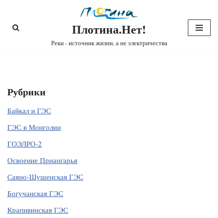
Плотина.Нет!
Перейти
к
Реки - источник жизни, а не электричества
содержимому
Рубрики
Байкал и ГЭС
ГЭС в Монголии
ГОЭЛРО-2
Освоение Приангарья
Саяно-Шушенская ГЭС
Богучанская ГЭС
Крапивинская ГЭС