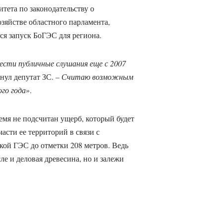
тета по законодательству о
зяйстве областного парламента,
тся запуск БоГЭС для региона.
ести публичные слушания еще с 2007
кнул депутат ЗС. –
Считаю возможным
ого года
».
емя не подсчитан ущерб, который будет
асти ее территорий в связи с
ой ГЭС до отметки 208 метров. Ведь
сле и деловая древесина, но и залежи