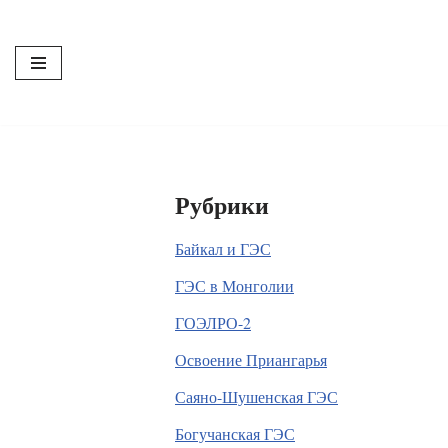
Перейти
к
содержимому
Рубрики
Байкал и ГЭС
ГЭС в Монголии
ГОЭЛРО-2
Освоение Приангарья
Саяно-Шушенская ГЭС
Богучанская ГЭС