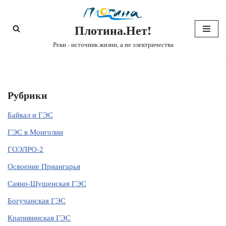
Плотина.Нет!
Перейти
к
Реки - источник жизни, а не электричества
содержимому
Рубрики
Байкал и ГЭС
ГЭС в Монголии
ГОЭЛРО-2
Освоение Приангарья
Саяно-Шушенская ГЭС
Богучанская ГЭС
Крапивинская ГЭС