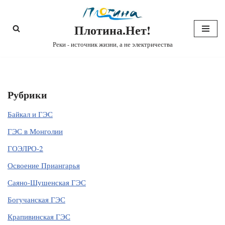
Плотина.Нет!
Перейти
к
Реки - источник жизни, а не электричества
содержимому
Рубрики
Байкал и ГЭС
ГЭС в Монголии
ГОЭЛРО-2
Освоение Приангарья
Саяно-Шушенская ГЭС
Богучанская ГЭС
Крапивинская ГЭС